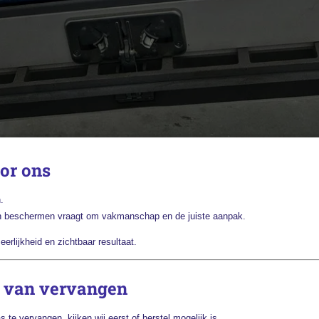
or ons
.
 en beschermen vraagt om vakmanschap en de juiste aanpak.
eerlijkheid en zichtbaar resultaat.
s van vervangen
te vervangen, kijken wij eerst of herstel mogelijk is.