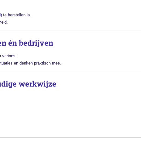
 te herstellen is.
heid.
en én bedrijven
vitrines:
situaties en denken praktisch mee.
udige werkwijze