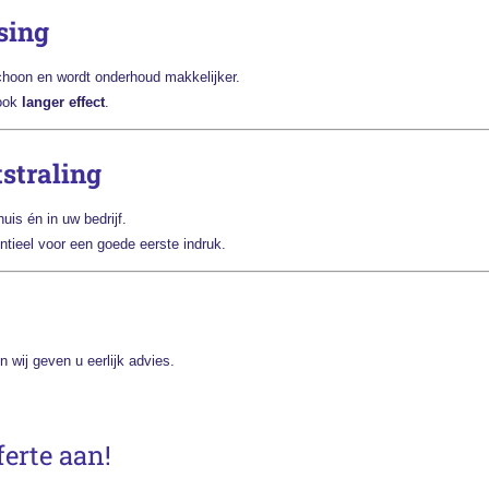
sing
schoon en wordt onderhoud makkelijker.
 ook
langer effect
.
tstraling
uis én in uw bedrijf.
entieel voor een goede eerste indruk.
 wij geven u eerlijk advies.
ferte aan!